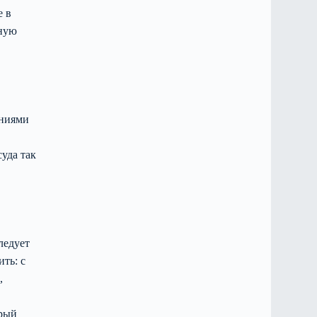
е в
тную
ениями
суда так
ледует
ть: с
,
ерый