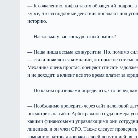
— К сожалению, цифра таких обращений подросла и 
курсе, что за подобные действия попадают под уго
историю.
— Насколько у вас конкурентный рынок?
— Наша ниша весьма конкурентна. Но, помимо силь
— стали появляться компании, которые не списываю
Механика очень простая: обещают списать задолженн
и не доходит, а клиент все это время платит за юри
— По каким признаками определить, что перед вам
— Необходимо проверить через сайт налоговой да
посмотреть на сайте Арбитражного суда номера усп
какими финансовыми управляющими они сотруднича
лицензия, и он член СРО. Также следует проверить
компанию, которая дорожит своей репутацией, всю