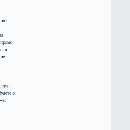
гов?
ая
 прямо
если
ше.
цедура
будете о
же,