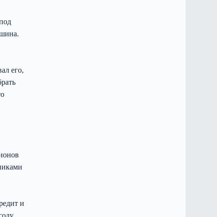
 под
ашина.
ал его,
брать
то
лионов
дниками
редит и
году