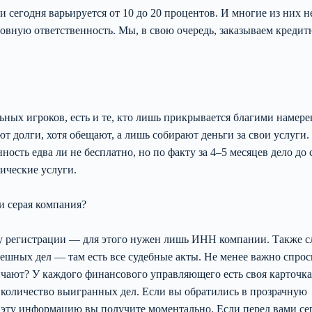
сегодня варьируется от 10 до 20 процентов. И многие из них н
ловную ответственность. Мы, в свою очередь, заказываем креди
ных игроков, есть и те, кто лишь прикрывается благими намер
т долги, хотя обещают, а лишь собирают деньги за свои услуги.
ость едва ли не бесплатно, но по факту за 4–5 месяцев дело до 
дические услуги.
и серая компания?
ту регистрации — для этого нужен лишь ИНН компании. Также с
ешных дел — там есть все судебные акты. Не менее важно спроси
ют? У каждого финансового управляющего есть своя карточка
 количество выигранных дел. Если вы обратились в прозрачную
 эту информацию вы получите моментально. Если перед вами с