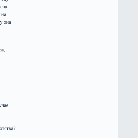
 еще
 на
у она
ов,
учае
отства?