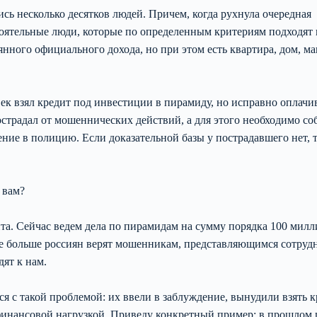
ь несколько десятков людей. Причем, когда рухнула очередная
тоятельные люди, которые по определенным критериям подходят
янного официального дохода, но при этом есть квартира, дом, м
к взял кредит под инвестиции в пирамиду, но исправно оплачив
пострадал от мошеннических действий, а для этого необходимо со
ение в полицию. Если доказательной базы у пострадавшего нет, 
 вам?
та. Сейчас ведем дела по пирамидам на сумму порядка 100 мил
 все больше россиян верят мошенникам, представляющимся сотру
дят к нам.
 с такой проблемой: их ввели в заблуждение, вынудили взять к
с финансовой нагрузкой. Приведу конкретный пример: в прошлом 