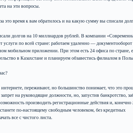
ета на эти вопросы.
за это время к вам обратилось и на какую сумму вы списали дол
писали долгов на 10 миллиардов рублей. В компании «Современн
т услуги по всей стране: работаем удаленно — документооборот
ном мобильном приложении. При этом есть 24 офиса по стране, 
ельство в Казахстане и планируем обзавестись филиалом в Поль
час?
 интернете, переживают, но большинство понимает, что это про
 запрет на руководящие должности, но, запустив банкротство, за
возможность производить регистрационные действия и, конечно 
 станете по-настоящему свободным человеком, без кредитных
чать все с чистого листа.