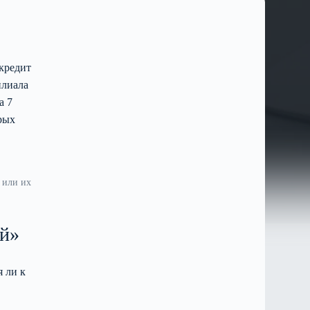
кредит
илиала
а 7
рых
 или их
ей»
 ли к