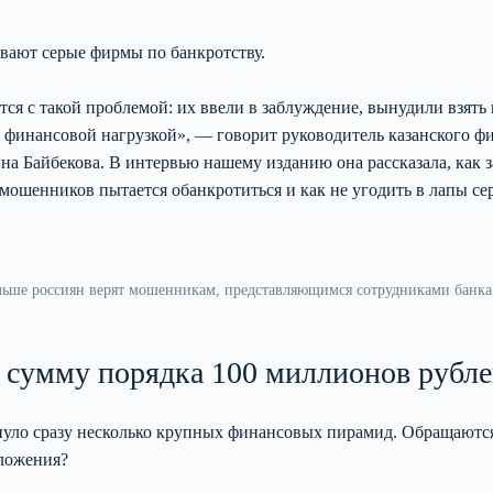
ывают серые фирмы по банкротству.
я с такой проблемой: их ввели в заблуждение, вынудили взять 
 с финансовой нагрузкой», — говорит руководитель казанского ф
 Байбекова. В интервью нашему изданию она рассказала, как з
 мошенников пытается обанкротиться и как не угодить в лапы се
больше россиян верят мошенникам, представляющимся сотрудниками банка
 сумму порядка 100 миллионов рубл
хнуло сразу несколько крупных финансовых пирамид. Обращаются
оложения?